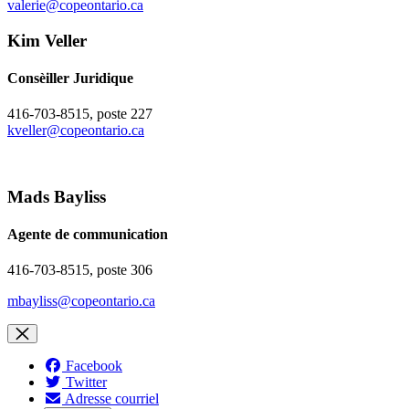
valerie@copeontario.ca
Kim Veller
Consèiller Juridique
416-703-8515, poste 227
kveller@copeontario.ca
Mads Bayliss
Agente de communication
416-703-8515, poste 306
mbayliss@copeontario.ca
Facebook
Twitter
Adresse courriel